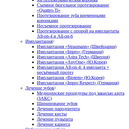
Съемное бюгельное протезирование
«Quattro-Ti»
Протезирование зуба временными
коронками
Несъемное протезирование
Протезирование с опорой на имплантаты
All-on-4 и All-on-6
Имплантация
Имплантация «Straumann» (Швейцария)
Имплантация «Impro» (Германия)
Имплантация «Astra Tech» (Швеция)
Имплантация «AnyOne» (Ю.Корея)
Имплантация All-on-4: 4 импланта +
несъёмный протез
Имплантация «Biotem» (Ю.Корея)
Имплантация «Impro Respect» (Германия)
Лечение зубов
Медицинские процедуры под закисью азота
(ЗАКС)
Шинирование зубов
Лечение пародонтита
Лечение кисты
Лечение пульпита
Лечение кариеса