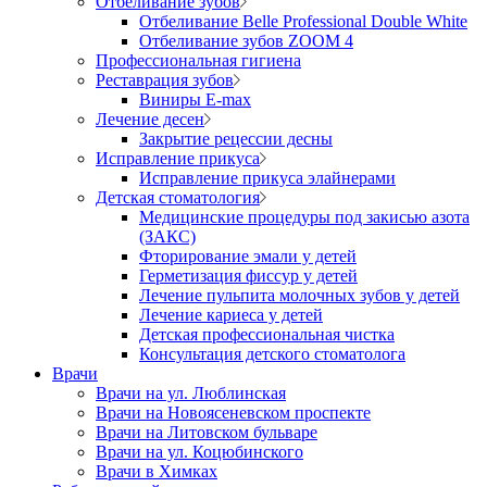
Отбеливание зубов
Отбеливание Belle Professional Double White
Отбеливание зубов ZOOM 4
Профессиональная гигиена
Реставрация зубов
Виниры E-max
Лечение десен
Закрытие рецессии десны
Исправление прикуса
Исправление прикуса элайнерами
Детская стоматология
Медицинские процедуры под закисью азота
(ЗАКС)
Фторирование эмали у детей
Герметизация фиссур у детей
Лечение пульпита молочных зубов у детей
Лечение кариеса у детей
Детская профессиональная чистка
Консультация детского стоматолога
Врачи
Врачи на ул. Люблинская
Врачи на Новоясеневском проспекте
Врачи на Литовском бульваре
Врачи на ул. Коцюбинского
Врачи в Химках