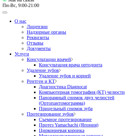
Пн-Вс, 9:00-21:00
О нас
Лицензии
Надзорные органы
Реквизиты
Отзывы
Документы
Услуги
Консультации врачей
Консультация врача ортодонта
Удаление зубов
Удаление зубов и корней
Рентген и КТ
Диагностика Diagnocat
Компьютерная томография (КТ) челюсти
Панорамный снимок двух челюстей
(Ортопантомограмма)
Прицельный снимок зуба
Протезирование зубов
Съемное протезирование
Протез Yamachachi (Япония)
Циркониевая коронка
Металлокерамическая коронка