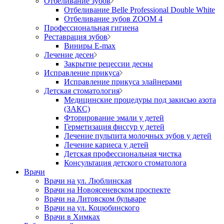
Отбеливание зубов
Отбеливание Belle Professional Double White
Отбеливание зубов ZOOM 4
Профессиональная гигиена
Реставрация зубов
Виниры E-max
Лечение десен
Закрытие рецессии десны
Исправление прикуса
Исправление прикуса элайнерами
Детская стоматология
Медицинские процедуры под закисью азота
(ЗАКС)
Фторирование эмали у детей
Герметизация фиссур у детей
Лечение пульпита молочных зубов у детей
Лечение кариеса у детей
Детская профессиональная чистка
Консультация детского стоматолога
Врачи
Врачи на ул. Люблинская
Врачи на Новоясеневском проспекте
Врачи на Литовском бульваре
Врачи на ул. Коцюбинского
Врачи в Химках