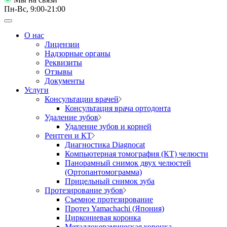
Пн-Вс, 9:00-21:00
О нас
Лицензии
Надзорные органы
Реквизиты
Отзывы
Документы
Услуги
Консультации врачей
Консультация врача ортодонта
Удаление зубов
Удаление зубов и корней
Рентген и КТ
Диагностика Diagnocat
Компьютерная томография (КТ) челюсти
Панорамный снимок двух челюстей
(Ортопантомограмма)
Прицельный снимок зуба
Протезирование зубов
Съемное протезирование
Протез Yamachachi (Япония)
Циркониевая коронка
Металлокерамическая коронка