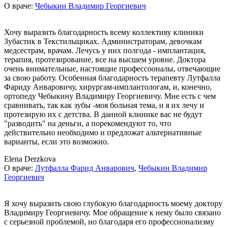
О враче:
Чебыкин Владимир Георгиевич
Хочу выразить благодарность всему коллективу клиники
Зубастик в Текстильщиках. Администраторам, девочкам
медсестрам, врачам. Лечусь у них полгода - имплантация,
терапия, протезирование, все на высшем уровне. Доктора
очень внимательные, настоящие профессооналы, отвечающие
за свою работу. Особенная благодарность терапевту Лутфалла
Фариду Анваровичу, хирургам-имплантологам, и, конечно,
ортопеду Чебыкину Владимиру Георгиевичу. Мне есть с чем
сравнивать, так как зубы -моя больная тема, и я их лечу и
протезирую их с детства. В данной клинике вас не будут
"разводить" на деньги, а порекомендуют то, что
действительно необходимо и предложат альтернативные
варианты, если это возможно.
Elena Derzkova
О враче:
Лутфалла Фарид Анварович
,
Чебыкин Владимир
Георгиевич
Я хочу выразить свою глубокую благодарность моему доктору
Владимиру Георгиевичу. Мое обращение к нему было связано
с серьезной проблемой, но благодаря его профессионализму