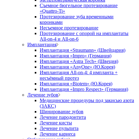
Съемное бюгельное протезирование
«Quattro-Ti»
Протезирование зуба временными
коронками
Несъемное протезирование
Протезирование с опорой на имплантаты
All-on-4 и All-on-6
Имплантация
Имплантация «Straumann» (Швейцария)
Имплантация «Impro» (Германия)
Имплантация «Astra Tech» (Швеция)
Имплантация «AnyOne» (Ю.Корея)
Имплантация All-on-4: 4 импланта +
несъёмный протез
Имплантация «Biotem» (Ю.Корея)
Имплантация «Impro Respect» (Германия)
Лечение зубов
Медицинские процедуры под закисью азота
(ЗАКС)
Шинирование зубов
Лечение пародонтита
Лечение кисты
Лечение пульпита
Лечение кариеса