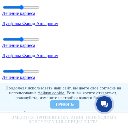
Лечение кариеса
Лутфалла Фарид Анварович
Лечение кариеса
Лутфалла Фарид Анварович
Лечение кариеса
Лутфалла Фарид Анварович
Продолжая использовать наш сайт, вы даёте своё согласие на
использование
файлов cookie.
Если вы хотите отказаться,
пожалуйста, измените настройки вашего браузера.
ПРИНЯТЬ
Лечение кариеса
ИМЕЮТСЯ ПРОТИВОПОКАЗАНИЯ. НЕОБХОДИМА
Лутфалла Фарид Анварович
КОНСУЛЬТАЦИЯ СПЕЦИАЛИСТА.