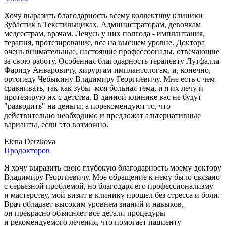
Хочу выразить благодарность всему коллективу клиники
Зубастик в Текстильщиках. Администраторам, девочкам
медсестрам, врачам. Лечусь у них полгода - имплантация,
терапия, протезирование, все на высшем уровне. Доктора
очень внимательные, настоящие профессооналы, отвечающие
за свою работу. Особенная благодарность терапевту Лутфалла
Фариду Анваровичу, хирургам-имплантологам, и, конечно,
ортопеду Чебыкину Владимиру Георгиевичу. Мне есть с чем
сравнивать, так как зубы -моя больная тема, и я их лечу и
протезирую их с детства. В данной клинике вас не будут
"разводить" на деньги, а порекомендуют то, что
действительно необходимо и предложат альтернативные
варианты, если это возможно.
Elena Derzkova
Продокторов
Я хочу выразить свою глубокую благодарность моему доктору
Владимиру Георгиевичу. Мое обращение к нему было связано
с серьезной проблемой, но благодаря его профессионализму
и мастерству, мой визит в клинику прошел без стресса и боли.
Врач обладает высоким уровнем знаний и навыков,
он прекрасно объясняет все детали процедуры
и рекомендуемого лечения, что помогает пациенту