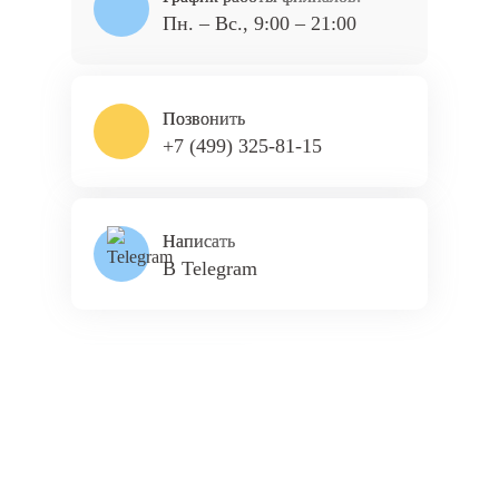
Пн. – Вс., 9:00 – 21:00
Позвонить
+7 (499) 325-81-15
Написать
В Telegram
ПЛАНЕРНАЯ
КУНЦЕВСКАЯ
ТЕКСТИЛЬЩИКИ
ЯСЕНЕВО
НОВОЯСЕНЕВСКАЯ